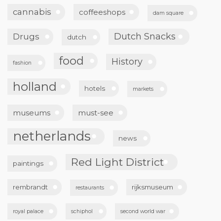
cannabis
coffeeshops
dam square
Dutch Snacks
Drugs
dutch
food
History
fashion
holland
hotels
markets
museums
must-see
netherlands
news
Red Light District
paintings
rembrandt
rijksmuseum
restaurants
royal palace
schiphol
second world war