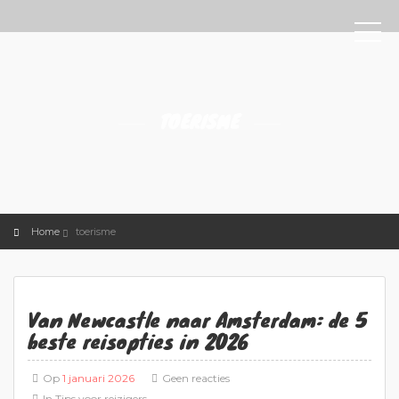
TOERISME
Home
toerisme
Van Newcastle naar Amsterdam: de 5
beste reisopties in 2026
Op
1 januari 2026
Geen reacties
In
Tips voor reizigers