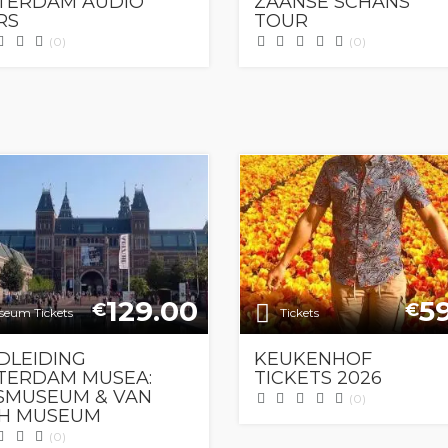
TERDAM AUDIO
ZAANSE SCHANS
RS
TOUR
(0)
(0)
129.00
5
€
€
eum Tickets
Tickets
DLEIDING
KEUKENHOF
TERDAM MUSEA:
TICKETS 2026
KSMUSEUM & VAN
(0)
H MUSEUM
(0)