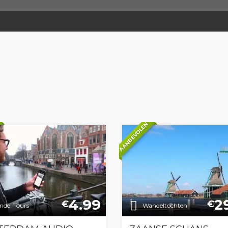
AANBEVOLEN
4.99
2
€
€
del Tours
Wandeltochten