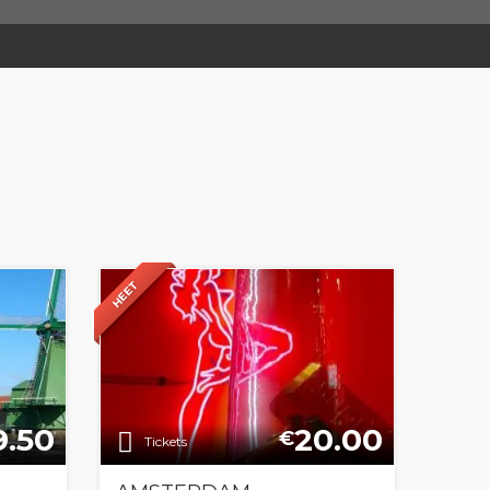
HEET
9.50
20.00
€
Tickets