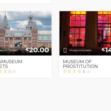
20.00
1
€
€
eum Tickets
Museumtickets
KSMUSEUM
MUSEUM OF
ETS
PROSTITUTION
(8)
(6)