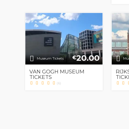
20.00
€
Museum Tickets
Mus
VAN GOGH MUSEUM
RIJ
TICKETS
TICK
(6)