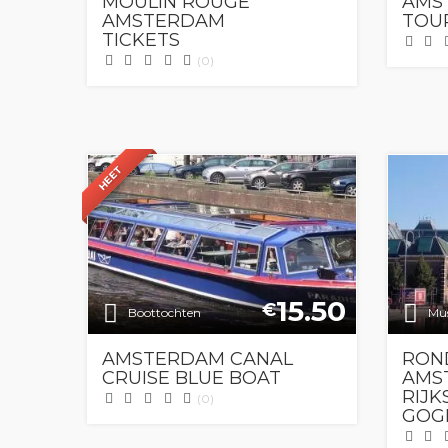
MOULIN ROUGE
AMS
AMSTERDAM
TOU
TICKETS
(0)
HEET
15.50
€
Boottochten
Mus
AMSTERDAM CANAL
RON
CRUISE BLUE BOAT
AMS
RIJ
(0)
GOG