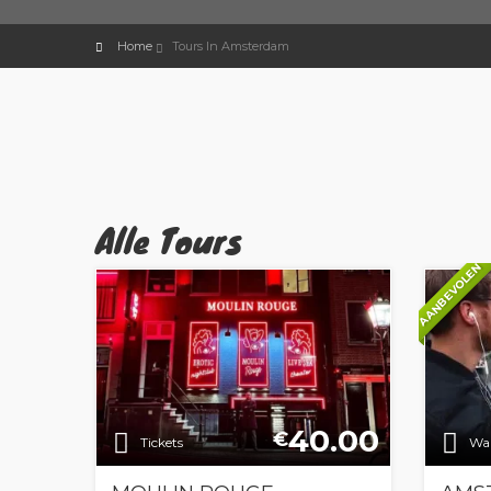
Home
Tours In Amsterdam
Alle Tours
AANBEVOLEN
40.00
€
Tickets
Wan