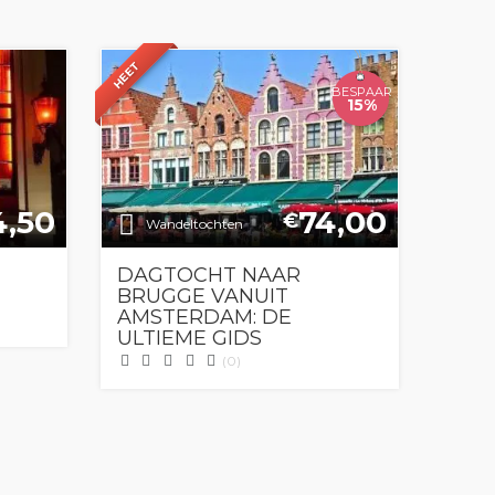
HEET
BESPAAR
15%
4,50
74,00
€
Wandeltochten
DAGTOCHT NAAR
BRUGGE VANUIT
AMSTERDAM: DE
ULTIEME GIDS
(0)