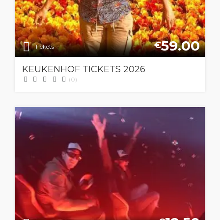
59.00
€
Tickets
KEUKENHOF TICKETS 2026
(0)