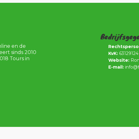
Bedrijfsgeg
nline en de
Rechtsperso
eert sinds 2010
KvK:
63129124
018 Tours in
Website:
Ron
E-mail:
info@