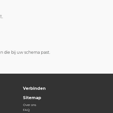
t.
n die bij uw schema past.
Verbinden
Sitemap
Over ons
FAQ