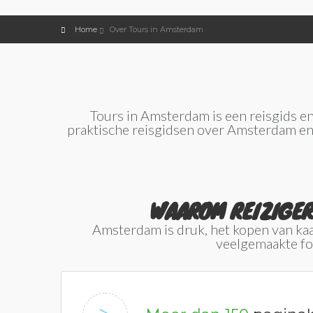
Home
Over Tours in Amsterdam
Tours in Amsterdam is een reisgids e
praktische reisgidsen over Amsterdam en 
WAAROM REIZIGER
Amsterdam is druk, het kopen van kaar
veelgemaakte fou