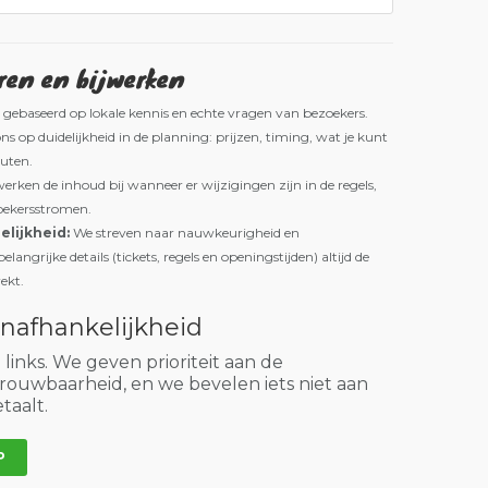
ren en bijwerken
 gebaseerd op lokale kennis en echte vragen van bezoekers.
ns op duidelijkheid in de planning: prijzen, timing, wat je kunt
uten.
rken de inhoud bij wanneer er wijzigingen zijn in de regels,
zoekersstromen.
lijkheid:
We streven naar nauwkeurigheid en
langrijke details (tickets, regels en openingstijden) altijd de
ekt.
onafhankelijkheid
e links. We geven prioriteit aan de
rouwbaarheid, en we bevelen iets niet aan
taalt.
P