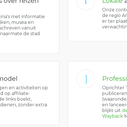
 over reizen
Lokale
a
Onze cont
de regio A
na's met informatie
er ter plaat
ijken, musea en
verwachtin
eschreven vanuit
t naarmate de stad
-model
Profess
en en activiteiten op
Oprichter 
op affiliate-
publiceren
e links boekt,
(waaronde
dienen, zonder extra
en lanceer
blijkt uit
de
Wayback
M