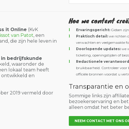
Hoe we content creë
s it Online
(KvK
Ervaringsgericht:
Gidsen zijn
issot van Patot
, een
Praktisch detail:
we richten o
d, die zijn hele leven in
verwachten en veelgemaakte fo
Doorlopende updates:
we we
ticketing, openingstijden of be
 in bedrijfskunde
Redactionele verantwoorde
keld, waaronder de
bruikbaarheid. Controleer voor be
een lokaal team heeft
officiële bronnen voordat u vertr
d ontwikkeld en
Transparantie en 
ober 2019 vermeld door
Sommige links zijn affiliat
bezoekerservaring en bet
alleen omdat het beter be
NEEM CONTACT MET ONS O