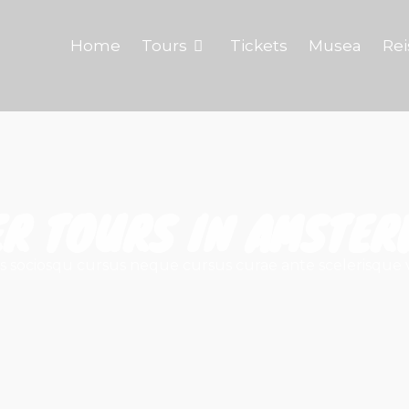
Home
Tours
Tickets
Musea
Rei
ER TOURS IN AMSTER
s sociosqu cursus neque cursus curae ante scelerisque 