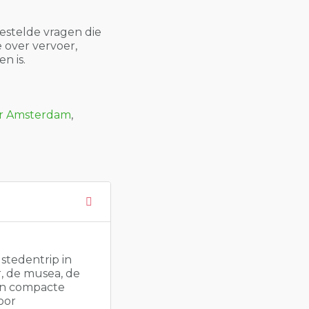
estelde vragen die
e over vervoer,
n is.
or Amsterdam
,
stedentrip in
, de musea, de
een compacte
oor