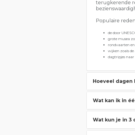
terugkerende re
bezienswaardig
Populaire rede
de door UNESC
grote musea zo
rondvaarten e
wijken zoals de
dagtripjes naar
Hoeveel dagen 
Wat kan ik in 
Wat kun je in 