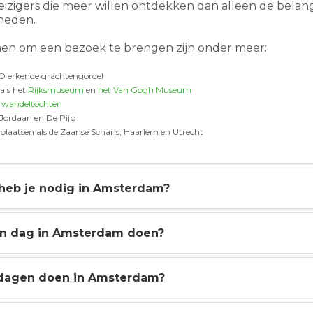
izigers die meer willen ontdekken dan alleen de belang
heden.
nen om een bezoek te brengen zijn onder meer:
O erkende grachtengordel
als het
Rijksmuseum
en
het Van Gogh Museum
n
wandeltochten
 Jordaan en De Pijp
 plaatsen als de Zaanse Schans, Haarlem en Utrecht
heb je nodig in Amsterdam?
één dag in Amsterdam doen?
3 dagen doen in Amsterdam?