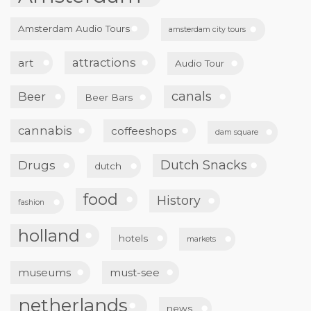
Amsterdam Audio Tours
amsterdam city tours
attractions
art
Audio Tour
canals
Beer
Beer Bars
cannabis
coffeeshops
dam square
Dutch Snacks
Drugs
dutch
food
History
fashion
holland
hotels
markets
museums
must-see
netherlands
news