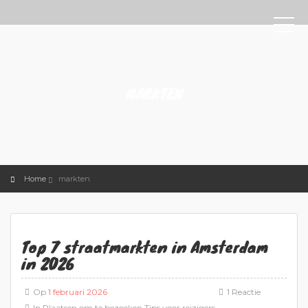
MARKTEN
Home
markten
Top 7 straatmarkten in Amsterdam
in 2026
Op
1 februari 2026
1 Reactie
In
Plaatsen om te bezoeken
Tips voor reizigers