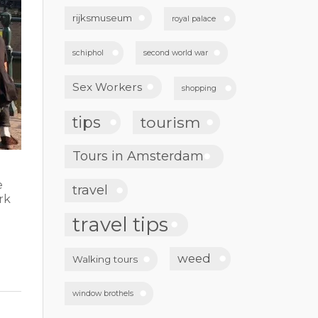
rijksmuseum
royal palace
schiphol
second world war
Sex Workers
shopping
tips
tourism
Tours in Amsterdam
e
travel
rk
travel tips
weed
Walking tours
window brothels