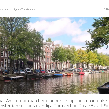
s voor reizigers
Top tours
1 R
naar Amsterdam aan het plannen en op zoek naar leuke
msterdamse stadstours lijst. Tourverbod Rosse Buurt Si