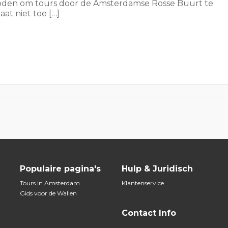
rboden om tours door de Amsterdamse Rosse Buurt te
t niet toe […]
Populaire pagina's
Hulp & Juridisch
Tours In Amsterdam
Klantenservice
Gids voor de Wallen
Contact Info