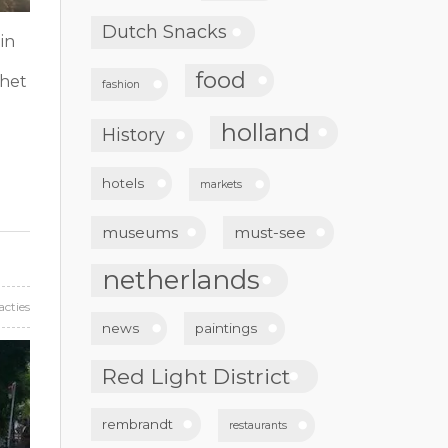
Dutch Snacks
in
food
 het
fashion
holland
History
hotels
markets
museums
must-see
netherlands
acties
news
paintings
Red Light District
rembrandt
restaurants