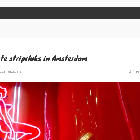
ste stripclubs in Amsterdam
oor reizigers
4 re