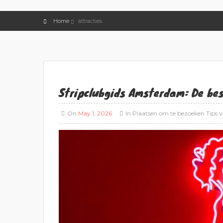
Home
attracties
Stripclubgids Amsterdam: De be
On
May 1, 2026
In
Plaatsen om te bezoeken
Tips v