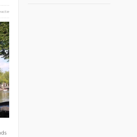
eactie
nds