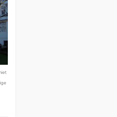
niet
ige