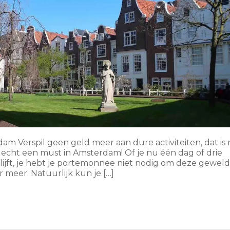
m Verspil geen geld meer aan dure activiteiten, dat is 
 echt een must in Amsterdam! Of je nu één dag of drie
ijft, je hebt je portemonnee niet nodig om deze geweld
meer. Natuurlijk kun je […]