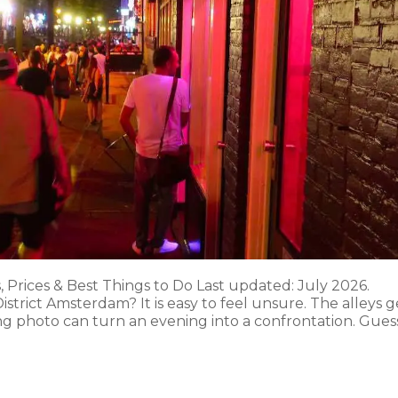
 Prices & Best Things to Do Last updated: July 2026.
District Amsterdam? It is easy to feel unsure. The alleys g
ong photo can turn an evening into a confrontation. Gues