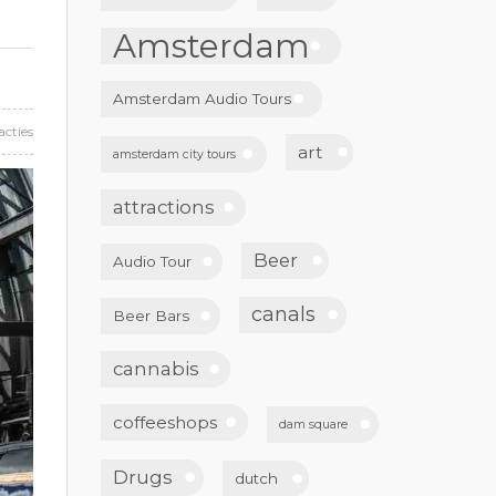
Amsterdam
Amsterdam Audio Tours
acties
art
amsterdam city tours
attractions
Beer
Audio Tour
canals
Beer Bars
cannabis
coffeeshops
dam square
Drugs
dutch