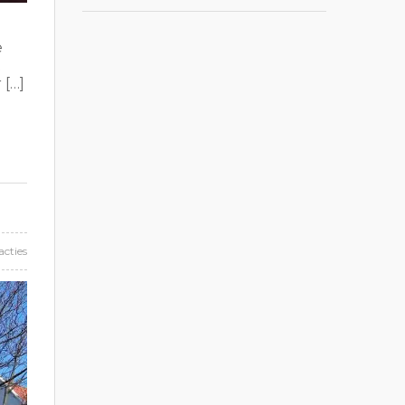
e
t
 […]
acties