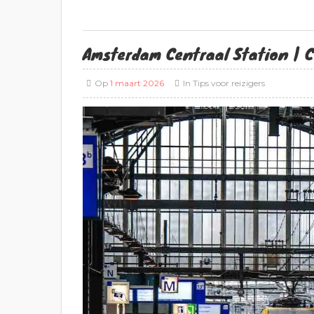
Amsterdam Centraal Station | C
Op
1 maart 2026
In
Tips voor reizigers