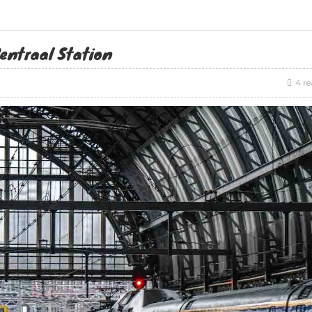
entraal Station
4 re