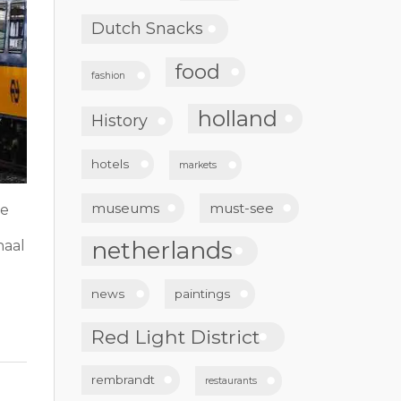
Dutch Snacks
food
fashion
holland
History
hotels
markets
museums
must-see
je
netherlands
naal
news
paintings
Red Light District
rembrandt
restaurants