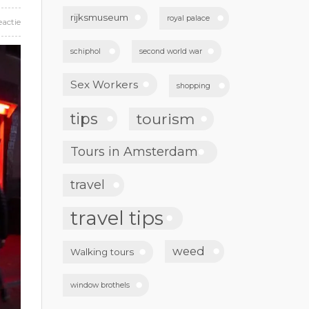
rijksmuseum
royal palace
eactie
schiphol
second world war
Sex Workers
shopping
tips
tourism
Tours in Amsterdam
travel
travel tips
weed
Walking tours
window brothels