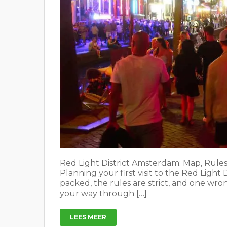
Red Light District Amsterdam: Map, Rules,
Planning your first visit to the Red Light 
packed, the rules are strict, and one wr
your way through […]
LEES MEER