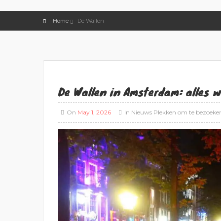
Home
De Wallen
De Wallen in Amsterdam: alles 
On
May 1, 2026
In
Nieuws
Plekken om te bezoeke