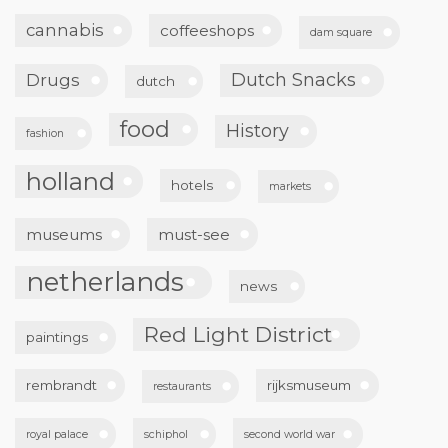
cannabis
coffeeshops
dam square
Dutch Snacks
Drugs
dutch
food
History
fashion
holland
hotels
markets
museums
must-see
netherlands
news
Red Light District
paintings
rembrandt
rijksmuseum
restaurants
royal palace
schiphol
second world war