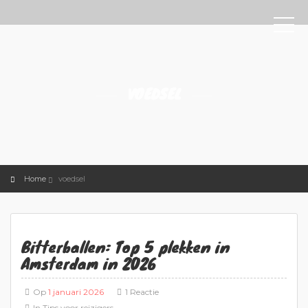
VOEDSEL
Home
voedsel
Bitterballen: Top 5 plekken in
Amsterdam in 2026
Op
1 januari 2026
1 Reactie
In
Tips voor reizigers