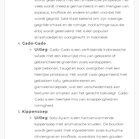
vlees wordt meestal gemarineerd in een mengsel van
sojasaus, knoflook en andere kruiden voordat het
wordt gegrild. Saté staat bekend om zijn rokerige,
gegrilde smaak en de romige, nootachtige saus die
erbij wordt geserveerd. Het is een populair
straatvoedsel en voorgerecht in Indonesië.
Gado-Gado
:
Uitleg
: Gado-Gado is een verfrissende Indonesische
salade met een kleurrijke mix van gekookte of
geblancheerde groenten zoals aardappelen,
sperziebonen, taugé en kool, overgoten met een
heerlijke pindasaus. Het wordt vaak gegarneerd met
gebakken tofu, gekookte eieren en
garnalenkroepoek, wat een verscheidenheid aan
texturen en smaken aan het gerecht toevoegt. Gado-
Gado is een heerlijke mix van knapperigheid en
romigheid.
Kippensoep
:
Uitleg
: Soto Ayam is een hartverwarmende
kippensoep met aromatische kruiden. De bouillon
wordt gemaakt met ingrediënten zoals kurkuma,
citroengras en knoflook, waardoor hij een gouden