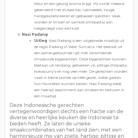
kleur en een geurig aroma krijgt. Hij wordt meestal
geserveerd met stukjes kip, rijstnoedels, taugé,
hardgekookte eieren en gebakken sjalotten. Vaak
worden er limoen en sambal (chilipasta) aan
toegevoegd voor extra pit.
Nasi Padang
:
Uitleg
: Nasi Padang is een uitgebreide maaltijd uit
de regio Padang in West-Sumatra. Het bestaat uit
een portie gestoomde rijst met verschillende
smaakvolle bijgerechten. Deze bijgerechten kunnen
bestaan uit rendang, gebakken vis, pittige chilipasta,
kokoscurry's en nog veel meer. De gerechten worden
vaak in kleine porties op tafel gezet, zodat gasten
hun favorieten kunnen kiezen. Nasi Padang biedt
een heerlijk assortiment aan smaken en texturen in
één maaltijd.
Deze Indonesische gerechten
vertegenwoordigen slechts een fractie van de
diverse en heerlijke keuken die Indonesië te
bieden heeft. Ze laten de unieke
smaakcombinaties van het land zien, met een
harmonieuze mix van zoete, hartige, pittige en