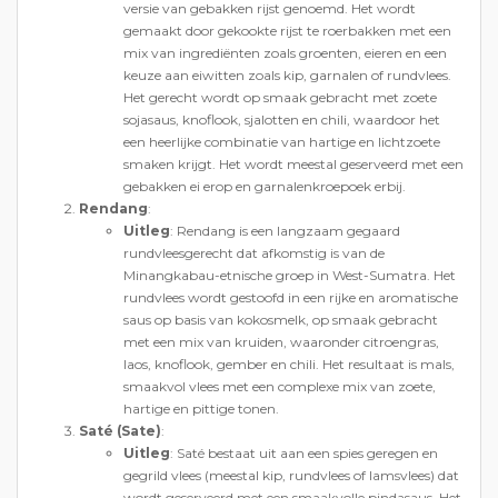
versie van gebakken rijst genoemd. Het wordt
gemaakt door gekookte rijst te roerbakken met een
mix van ingrediënten zoals groenten, eieren en een
keuze aan eiwitten zoals kip, garnalen of rundvlees.
Het gerecht wordt op smaak gebracht met zoete
sojasaus, knoflook, sjalotten en chili, waardoor het
een heerlijke combinatie van hartige en lichtzoete
smaken krijgt. Het wordt meestal geserveerd met een
gebakken ei erop en garnalenkroepoek erbij.
Rendang
:
Uitleg
: Rendang is een langzaam gegaard
rundvleesgerecht dat afkomstig is van de
Minangkabau-etnische groep in West-Sumatra. Het
rundvlees wordt gestoofd in een rijke en aromatische
saus op basis van kokosmelk, op smaak gebracht
met een mix van kruiden, waaronder citroengras,
laos, knoflook, gember en chili. Het resultaat is mals,
smaakvol vlees met een complexe mix van zoete,
hartige en pittige tonen.
Saté (Sate)
:
Uitleg
: Saté bestaat uit aan een spies geregen en
gegrild vlees (meestal kip, rundvlees of lamsvlees) dat
wordt geserveerd met een smaakvolle pindasaus. Het