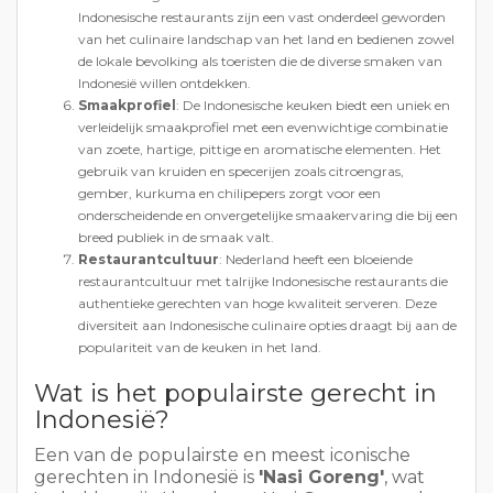
Indonesische restaurants zijn een vast onderdeel geworden
van het culinaire landschap van het land en bedienen zowel
de lokale bevolking als toeristen die de diverse smaken van
Indonesië willen ontdekken.
Smaakprofiel
: De Indonesische keuken biedt een uniek en
verleidelijk smaakprofiel met een evenwichtige combinatie
van zoete, hartige, pittige en aromatische elementen. Het
gebruik van kruiden en specerijen zoals citroengras,
gember, kurkuma en chilipepers zorgt voor een
onderscheidende en onvergetelijke smaakervaring die bij een
breed publiek in de smaak valt.
Restaurantcultuur
: Nederland heeft een bloeiende
restaurantcultuur met talrijke Indonesische restaurants die
authentieke gerechten van hoge kwaliteit serveren. Deze
diversiteit aan Indonesische culinaire opties draagt bij aan de
populariteit van de keuken in het land.
Wat is het populairste gerecht in
Indonesië?
Een van de populairste en meest iconische
gerechten in Indonesië is
'Nasi Goreng'
, wat