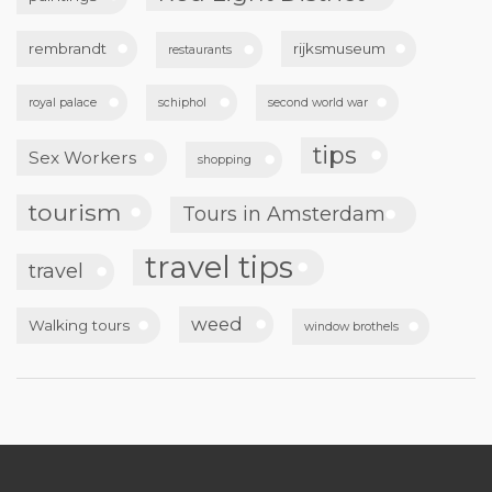
rembrandt
rijksmuseum
restaurants
royal palace
schiphol
second world war
tips
Sex Workers
shopping
tourism
Tours in Amsterdam
travel tips
travel
weed
Walking tours
window brothels