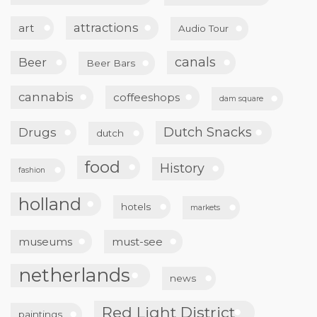
attractions
art
Audio Tour
canals
Beer
Beer Bars
cannabis
coffeeshops
dam square
Dutch Snacks
Drugs
dutch
food
History
fashion
holland
hotels
markets
museums
must-see
netherlands
news
Red Light District
paintings