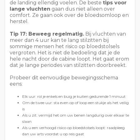
hele nacht door de cabine loopt. Het gaat erom
dat je lange periodes van stilzitten doorbreekt.
Probeer dit eenvoudige bewegingsschema
eens:
Elk uur: rol je enkels en buig je kuiten gedurende 1 minuut
Om de twee uur: sta even op of loop een stukje als het veilig
is
Als u zit: vermijd het om uw benen langdurig over elkaar te
slaan
Als u een verhoogd risico op bloedstolsels loopt: raadpleeg
dan uw arts voordat u op reis gaat
Ook hydratatie is belangrijk. De lucht in het
vliegtuig is droog, en daarom voelen je mond,
huid en ogen tijdens lange vluchten vaak niet
prettig aan. Een eenvoudig drinkplan helpt:
250
ml om de 2 uur × 8 uur = ongeveer 1 liter
. Je
hoeft je niet blind te staren op exacte getallen,
maar regelmatig kleine slokjes nemen helpt
wel.