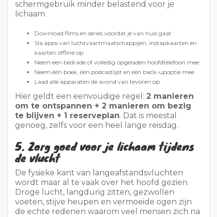
Hier geldt een eenvoudige regel:
2 manieren
om te ontspannen + 2 manieren om bezig
te blijven + 1 reserveplan
. Dat is meestal
genoeg, zelfs voor een heel lange reisdag.
5. Zorg goed voor je lichaam tijdens
de vlucht
De fysieke kant van langeafstandsvluchten
wordt maar al te vaak over het hoofd gezien.
Droge lucht, langdurig zitten, gezwollen
voeten, stijve heupen en vermoeide ogen zijn
de echte redenen waarom veel mensen zich na
de landing ellendig voelen. De beste
tips voor
lange vluchten
gaan dus niet alleen over
comfort. Ze gaan ook over de bloedsomloop en
herstel.
Tip 17: Beweeg regelmatig.
Bij vluchten van
meer dan 4 uur kan te lang stilzitten bij
sommige mensen het risico op bloedstolsels
vergroten. Het is niet de bedoeling dat je de