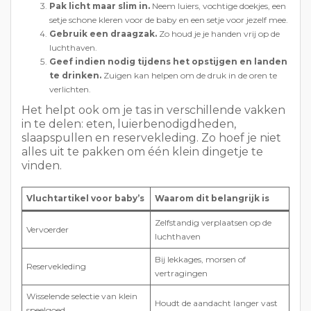
in te delen: eten, luierbenodigdheden,
slaapspullen en reservekleding. Zo hoef je niet
alles uit te pakken om één klein dingetje te
vinden.
Vluchtartikel voor baby’s
Waarom dit belangrijk is
Zelfstandig verplaatsen op de
Vervoerder
luchthaven
Bij lekkages, morsen of
Reservekleding
vertragingen
Wisselende selectie van klein
Houdt de aandacht langer vast
speelgoed
Snacks of voer
Zorgt voor structuur en comfort
Doekjes + zakjes
Snelle opruiming
Als je baby huilt, blijf dan rustig. De meeste
mensen hebben daar begrip voor. Een rustige
ouder helpt meestal sneller dan welke truc
dan ook.