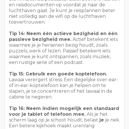
puzzels, werk of lezen. Passief betekent iets
waarmee je kunt ontspannen, zoals muziek,
een rustige serie of een podcast.
Tip 15: Gebruik een goede koptelefoon.
Lawaai verergert stress. Een degelijke over-ear-
of in-ear-koptelefoon kan je helpen om te
slapen, je te concentreren of het lawaai in de
cabine te negeren.
Tip 16: Neem indien mogelijk een standaard
voor je tablet of telefoon mee.
Als je het
scherm laag op je schoot houdt, belast
je
je nek.
Een betere kijkhoek maakt urenlang
schermgebruik minder belastend voor je
lichaam.
Download films en series voordat je van huis gaat
Sla apps van luchtvaartmaatschappijen, instapkaarten en
kaarten offline op
Neem een bedrade of volledig opgeladen hoofdtelefoon mee
Neem één boek, één podcastlijst en één back-upoptie mee
Laad alle apparaten de avond van tevoren op