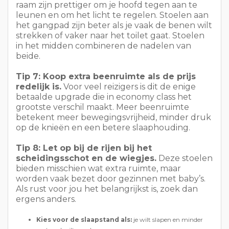
redelijk is.
Voor veel reizigers is dit de enige
betaalde upgrade die in economy class het
grootste verschil maakt. Meer beenruimte
betekent meer bewegingsvrijheid, minder druk
op de knieën en een betere slaaphouding.
Tip 8: Let op bij de rijen bij het
scheidingsschot en de wiegjes.
Deze stoelen
bieden misschien wat extra ruimte, maar
worden vaak bezet door gezinnen met baby’s.
Als rust voor jou het belangrijkst is, zoek dan
ergens anders.
Kies voor de slaapstand als:
je wilt slapen en minder
gestoord wilt worden
Kies een stoel aan het gangpad als:
u zich
gemakkelijk wilt kunnen verplaatsen en snel naar het toilet
wilt kunnen gaan
Vermijd rijen in de buurt van toiletten als:
je een
hekel hebt aan drukte en lawaai
Betaal voor extra beenruimte als:
je knieën, rug of
lengte het reizen in de standaard economy-klasse
bemoeilijken