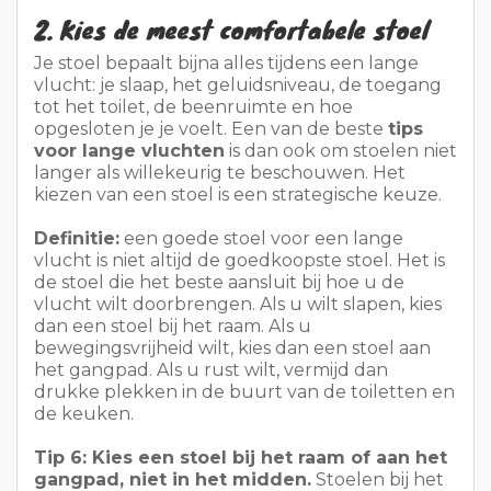
kiezen van een stoel is een strategische keuze.
Definitie:
een goede stoel voor een lange
vlucht is niet altijd de goedkoopste stoel. Het is
de stoel die het beste aansluit bij hoe u de
vlucht wilt doorbrengen. Als u wilt slapen, kies
dan een stoel bij het raam. Als u
bewegingsvrijheid wilt, kies dan een stoel aan
het gangpad. Als u rust wilt, vermijd dan
drukke plekken in de buurt van de toiletten en
de keuken.
Tip 6: Kies een stoel bij het raam of aan het
gangpad, niet in het midden.
Stoelen bij het
raam zijn prettiger om je hoofd tegen aan te
leunen en om het licht te regelen. Stoelen aan
het gangpad zijn beter als je vaak de benen wilt
strekken of vaker naar het toilet gaat. Stoelen
in het midden combineren de nadelen van
beide.
Tip 7: Koop extra beenruimte als de prijs