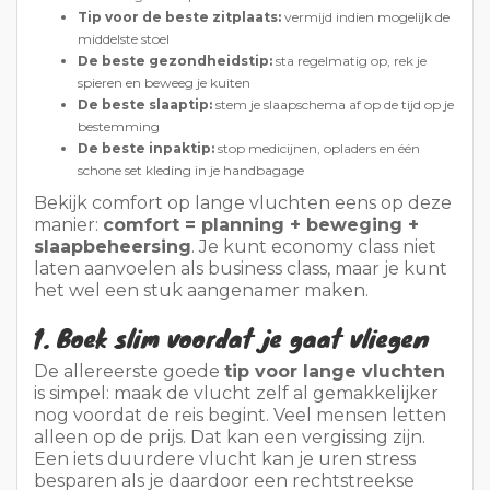
Bekijk comfort op lange vluchten eens op deze
manier:
comfort = planning + beweging +
slaapbeheersing
. Je kunt economy class niet
laten aanvoelen als business class, maar je kunt
het wel een stuk aangenamer maken.
1. Boek slim voordat je gaat vliegen
De allereerste goede
tip voor lange vluchten
is simpel: maak de vlucht zelf al gemakkelijker
nog voordat de reis begint. Veel mensen letten
alleen op de prijs. Dat kan een vergissing zijn.
Een iets duurdere vlucht kan je uren stress
besparen als je daardoor een rechtstreekse
route, een gunstiger vertrektijd of een betere
stoel krijgt.
Tip 1: Neem indien mogelijk een
rechtstreekse vlucht.
Met rechtstreekse
vluchten vermijd
je
extra wachtrijen, het
wisselen van gate, gemiste aansluitingen en
lang wachten. Bovendien hoef je je lichaam