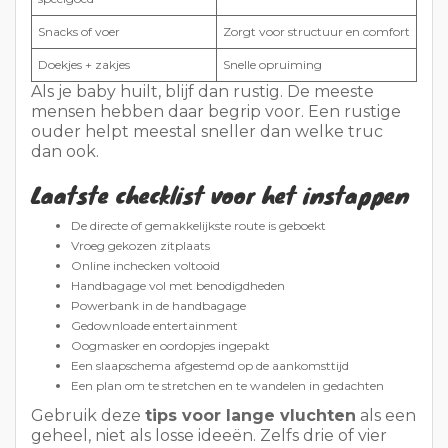
Laatste checklist voor het instappen
De directe of gemakkelijkste route is geboekt
Vroeg gekozen zitplaats
Online inchecken voltooid
Handbagage vol met benodigdheden
Powerbank in de handbagage
Gedownloade entertainment
Oogmasker en oordopjes ingepakt
Een slaapschema afgestemd op de aankomsttijd
Een plan om te stretchen en te wandelen in gedachten
Gebruik deze
tips voor lange vluchten
als een
geheel, niet als losse ideeën. Zelfs drie of vier
slimme aanpassingen kunnen je volgende
langeafstandsvlucht al een stuk aangenamer
maken.
LEES OOK:
14 tips voor goedkope vluchten naar
Amsterdam