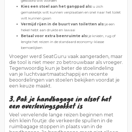
Vroeger werd SeatGuru vaak aangeraden, maar
die tool is niet meer zo betrouwbaar als vroeger.
Tegenwoordig kun je beter de stoelindeling
van je luchtvaartmaatschappij en recente
beoordelingen van stoelen bekijken voordat je
een keuze maakt.
3. Pak je handbagage in alsof het
een overlevingspakket is
Veel vervelende lange reizen beginnen met
één klein foutje: de verkeerde spullen in de
ruimbagage stoppen in plaats van in de
handbagage. Je handbagage moet niet alleen
dienen als vermaak. Hij moet je helpen omgaan
met vertragingen, zoekgeraakte bagage,
gemorste vloeistoffen, droge lucht en slecht
slapen.
Tip 9: Pak je koffer voor de eerste 24 uur,
niet alleen voor de vlucht.
Als je ingecheckte
bagage te laat aankomt, moet je toch gewoon