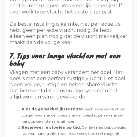
7. Tips voor lange vluchten met een
baby
Vliegen met een baby verandert het doel. Het
doel is niet een perfect rustige vlucht. Het doel
is een veilige, rustige en beheersbare vlucht.
Dat betekent dat eenvoudige systemen het
altijd winnen van ingewikkelde.
Kies de gemakkelijkste route.
Rechtstreekse vluchten
zorgen voor minder stress, minder overstappen en minder
kans op gemiste aansluitingen.
Reserveer je stoelen op tijd.
De rijen met babywiegjes
kunnen handig zijn, maar reserveer die zo snel mogelijk.
Pak licht maar slim in.
Neem luiers, vochtige doekjes, een
setje schone kleren voor de baby en een setje voor jezelf mee.
Gebruik een draagzak.
Zo houd je je handen vrij op de
luchthaven.
Geef indien nodig tijdens het opstijgen en landen
te drinken.
Zuigen kan helpen om de druk in de oren te
verlichten.
Het helpt ook om je tas in verschillende vakken