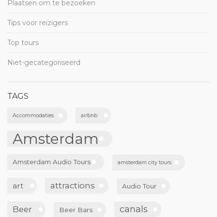
TAGS
Accommodaties
airbnb
Amsterdam
Amsterdam Audio Tours
amsterdam city tours
attractions
art
Audio Tour
canals
Beer
Beer Bars
cannabis
coffeeshops
dam square
Dutch Snacks
Drugs
dutch
food
History
fashion