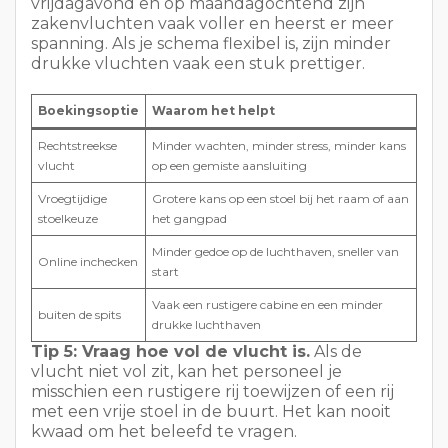
Vroegtijdige
Grotere kans op een stoel bij het raam of aan
stoelkeuze
het gangpad
Minder gedoe op de luchthaven, sneller van
Online inchecken
start
Vaak een rustigere cabine en een minder
buiten de spits
drukke luchthaven
Tip 5: Vraag hoe vol de vlucht is.
Als de
vlucht niet vol zit, kan het personeel je
misschien een rustigere rij toewijzen of een rij
met een vrije stoel in de buurt. Het kan nooit
kwaad om het beleefd te vragen.
2. Kies de meest comfortabele stoel
Je stoel bepaalt bijna alles tijdens een lange
vlucht: je slaap, het geluidsniveau, de toegang
tot het toilet, de beenruimte en hoe
opgesloten je je voelt. Een van de beste
tips
voor lange vluchten
is dan ook om stoelen niet
langer als willekeurig te beschouwen. Het