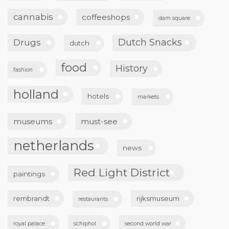
holland
hotels
markets
museums
must-see
netherlands
news
Red Light District
paintings
rembrandt
rijksmuseum
restaurants
royal palace
schiphol
second world war
tips
Sex Workers
shopping
tourism
Tours in Amsterdam
travel tips
travel