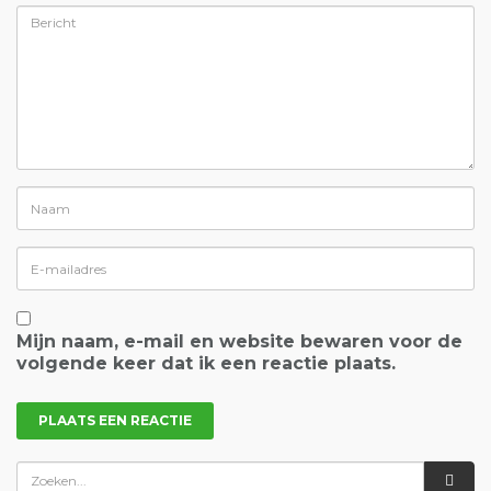
Mijn naam, e-mail en website bewaren voor de
volgende keer dat ik een reactie plaats.
RECENTE BERICHTEN
Rotterdam Day Trip from Amsterdam: The Best Things to Do
Upside Down Museum Amsterdam: Tickets, What to Expect and Is It
Worth It