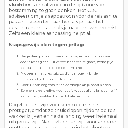
Pas je slaappatroon twee of drie dagen voor vertrek aan
door elke dag een uur eerder naar bed te gaan, zodat je je
aanpast aan de tijd op je bestemming.
Probeer in het vliegtuig zo dicht mogelijk bij de
aankomsttijd te eten en te slapen.
Gebruik een oogmasker en oordopjes als je moet slapen.
Zorg er na de landing voor dat je wat daglicht krijgt en blijf,
als het lukt, wakker tot het lokale bedtijd is.
Dagvluchten zijn voor sommige mensen
prettiger, omdat ze thuis slapen, tijdens de reis
wakker blijven en na de landing weer helemaal
uitgerust zijn. Nachtvluchten zijn voor anderen
prettiger als ze weten dat ze in het vliegtuig
echt kunnen slapen. Wees eerlijk tegen jezelf
over welk type vlucht het beste bij je past.
De beste instelling is kalmte, niet perfectie. Je
hebt geen perfecte vlucht nodig. Je hebt
alleen een plan nodig dat de vlucht makkelijker
maakt dan de vorige keer.