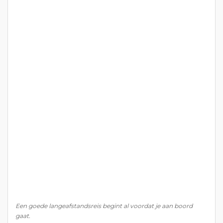
Een goede langeafstandsreis begint al voordat je aan boord
gaat.
Kort antwoord: Wat helpt het beste
tijdens een lange vlucht?
Als je maar vijf dingen onthoudt, onthoud dan
deze:
kies de beste vlucht
,
reserveer je stoel
ruim van tevoren
,
stop je belangrijkste
spullen in je handbagage
,
sta elke 1 à 2 uur
even op
, en
houd rekening met slaap en