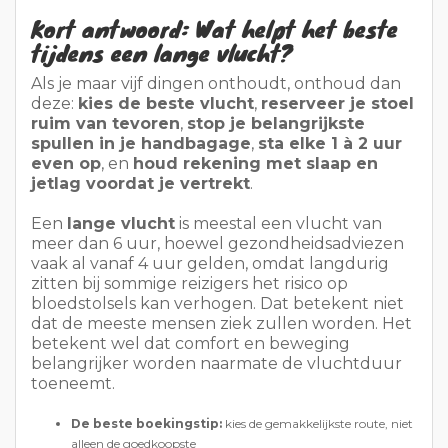
jetlag voordat je vertrekt
.
Een
lange vlucht
is meestal een vlucht van
meer dan 6 uur, hoewel gezondheidsadviezen
vaak al vanaf 4 uur gelden, omdat langdurig
zitten bij sommige reizigers het risico op
bloedstolsels kan verhogen. Dat betekent niet
dat de meeste mensen ziek zullen worden. Het
betekent wel dat comfort en beweging
belangrijker worden naarmate de vluchtduur
toeneemt.
De beste boekingstip:
kies de gemakkelijkste route, niet
alleen de goedkoopste
Tip voor de beste zitplaats:
vermijd indien mogelijk de
middelste stoel
De beste gezondheidstip:
sta regelmatig op, rek je
spieren en beweeg je kuiten
De beste slaaptip:
stem je slaapschema af op de tijd op je
bestemming
De beste inpaktip:
stop medicijnen, opladers en één
schone set kleding in je handbagage