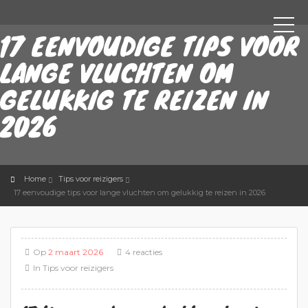
17 EENVOUDIGE TIPS VOOR
LANGE VLUCHTEN OM
GELUKKIG TE REIZEN IN
2026
Home
Tips voor reizigers
17 eenvoudige tips voor lange vluchten om gelukkig te reizen in 2026
Op
2 maart 2026
4 reacties
In
Tips voor reizigers