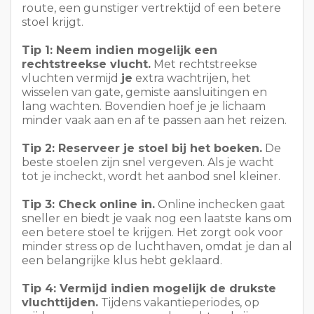
minder vaak aan en af te passen aan het reizen.
Tip 2: Reserveer je stoel bij het boeken.
De
beste stoelen zijn snel vergeven. Als je wacht
tot je incheckt, wordt het aanbod snel kleiner.
Tip 3: Check online in.
Online inchecken gaat
sneller en biedt je vaak nog een laatste kans om
een betere stoel te krijgen. Het zorgt ook voor
minder stress op de luchthaven, omdat je dan al
een belangrijke klus hebt geklaard.
Tip 4: Vermijd indien mogelijk de drukste
vluchttijden.
Tijdens vakantieperiodes, op
vrijdagavond en op maandagochtend zijn
zakenvluchten vaak voller en heerst er meer
spanning. Als je schema flexibel is, zijn minder
drukke vluchten vaak een stuk prettiger.
Boekingsoptie
Waarom het helpt
Rechtstreekse
Minder wachten, minder stress, minder kans
vlucht
op een gemiste aansluiting