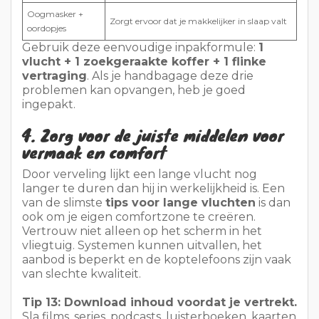
4. Zorg voor de juiste middelen voor
vermaak en comfort
Door verveling lijkt een lange vlucht nog
langer te duren dan hij in werkelijkheid is. Een
van de slimste
tips voor lange vluchten
is dan
ook om je eigen comfortzone te creëren.
Vertrouw niet alleen op het scherm in het
vliegtuig. Systemen kunnen uitvallen, het
aanbod is beperkt en de koptelefoons zijn vaak
van slechte kwaliteit.
Tip 13: Download inhoud voordat je vertrekt.
Sla films, series, podcasts, luisterboeken, kaarten
en reisdocumenten op voordat je naar de
luchthaven gaat. Je kunt je reisplannen beter
niet volledig aan de wifi op de luchthaven
toevertrouwen.
Tip 14: Neem één actieve bezigheid en één
passieve bezigheid mee.
Actief betekent iets
waarmee je je hersenen bezig houdt, zoals