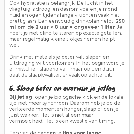
Drink met mate als je beter wilt slapen en
uitdroging wilt voorkomen. In het begin word je
er misschien slaperig van, maar op den duur
gaat de slaapkwaliteit er vaak op achteruit.
6. Slaap beter en overwin je jetlag
Bij jetlag
lopen je biologische klok en de lokale
tijd niet meer synchroon. Daarom heb je op de
verkeerde momenten honger, slaap of ben je
juist wakker. Het is niet alleen maar
vermoeidheid. Het is een kwestie van timing.
Een van de handigste
tips voor lange
vluchten
is om al vroeg in de tijdzone van je
bestemming te gaan denken. Het CDC
adviseert om je slaappatroon vóór de reis aan te
passen: ga eerder naar bed als je naar het
oosten reist, en later als je naar het westen reist.
Zelfs een kleine aanpassing helpt al.
Stapsgewijs plan tegen jetlag: