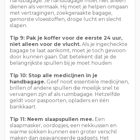
door kunnen gaan. Dat betekent dat je de
belangrijkste spullen bij je moet houden.
Tip 10: Stop alle medicijnen in je
handbagage.
Geef nooit essentiële medicijnen,
brillen of andere spullen die moeilijk snel te
vervangen zijn af als ruimbagage. Hetzelfde
geldt voor paspoorten, opladers en één
bankkaart.
Tip 11: Neem slaapspullen mee.
Een
slaapmasker, oordopjes, een nekkussen en
warme sokken kunnen een groter verschil
maken dan geavanceerde gadgets. Het
ongemak tijdens lange vluchten is meestal
klein en alledaags, dus eenvoudige oplossingen
werken het beste.
Tip 12: Neem stroomvoorzieningen op de
juiste manier mee.
Reserve-lithiumbatterijen
en powerbanks horen in je handbagage thuis,
niet in je ruimbagage. Dat is een