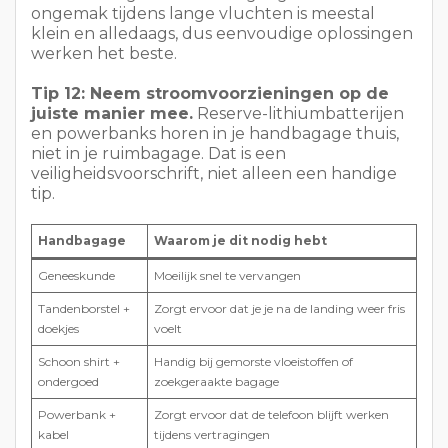
veiligheidsvoorschrift, niet alleen een handige
tip.
Handbagage
Waarom je dit nodig hebt
Geneeskunde
Moeilijk snel te vervangen
Tandenborstel +
Zorgt ervoor dat je je na de landing weer fris
doekjes
voelt
Schoon shirt +
Handig bij gemorste vloeistoffen of
ondergoed
zoekgeraakte bagage
Powerbank +
Zorgt ervoor dat de telefoon blijft werken
kabel
tijdens vertragingen
Oogmasker +
Zorgt ervoor dat je makkelijker in slaap valt
oordopjes
Gebruik deze eenvoudige inpakformule:
1
vlucht + 1 zoekgeraakte koffer + 1 flinke
vertraging
. Als je handbagage deze drie
problemen kan opvangen, heb je goed
ingepakt.