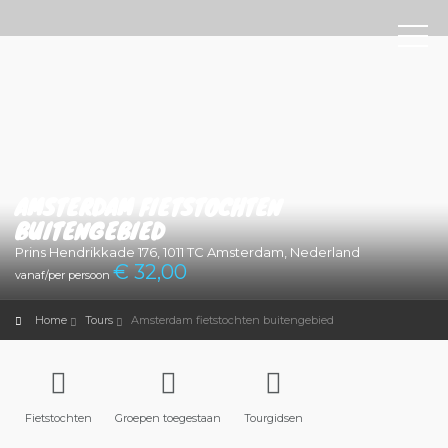
AMSTERDAM FIETSTOCHTEN
BUITENGEBIED
Prins Hendrikkade 176, 1011 TC Amsterdam, Nederland
€ 32
,00
vanaf/per persoon
Home
Tours
Amsterdam fietstochten buitengebied
Fietstochten
Groepen toegestaan
Tourgidsen