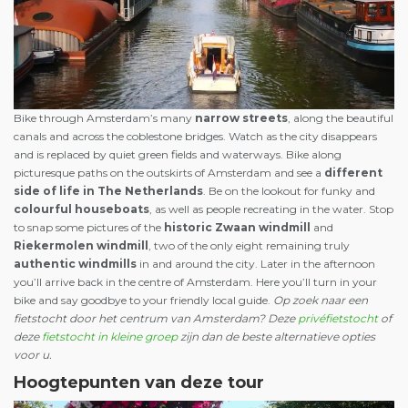
Bike through Amsterdam’s many
narrow streets
, along the beautiful
canals and across the coblestone bridges. Watch as the city disappears
and is replaced by quiet green fields and waterways. Bike along
picturesque paths on the outskirts of Amsterdam and see a
different
side of life in The Netherlands
. Be on the lookout for funky and
colourful houseboats
, as well as people recreating in the water. Stop
to snap some pictures of the
historic Zwaan windmill
and
Riekermolen windmill
, two of the only eight remaining truly
authentic windmills
in and around the city. Later in the afternoon
you’ll arrive back in the centre of Amsterdam. Here you’ll turn in your
bike and say goodbye to your friendly local guide.
Op zoek naar een
fietstocht door het centrum van Amsterdam? Deze
privéfietstocht
of
deze
fietstocht in kleine groep
zijn dan de beste alternatieve opties
voor u.
Hoogtepunten van deze tour