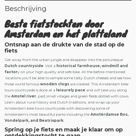
Beschrijving
Beste fietstochten door
Amsterdam en het platteland
Ontsnap aan de drukte van de stad op de
fiets
Get away from the urban jungle and disappear into the picturesque
Dutch countryside
. Visit a
historical farmhouse, windmill and
factor
y on your high quality and safe bike. At the before-mentioned
locations you’ll be able to sample some tasty Dutch cheeses and see how
those world famous
wooden clogs
are created. This Amsterdam bike
tours countryside is done at a
leisurely pace
and will take you along
the
Amstel river
, past small villages and green fields dotted with cows.
Learn about rural history and Dutch traditions, and wrap up your
Amsterdam bike tours countryside with discovering some of
Amsterdam’s most beautiful parks including the
Amsterdamse Bos,
Vondelpark, and Beatrixpark
.
Spring op je fiets en maak je klaar om op
ontdekkingstocht te gaan